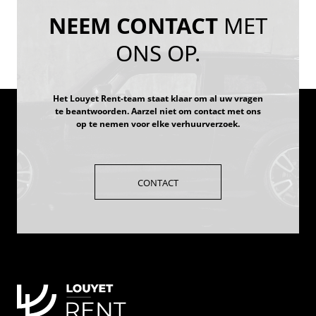
NEEM CONTACT
MET
ONS OP.
Het Louyet Rent-team staat klaar om al uw vragen
te beantwoorden. Aarzel niet om contact met ons
op te nemen voor elke verhuurverzoek.
CONTACT